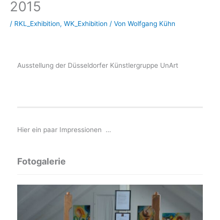
2015
/
RKL_Exhibition
,
WK_Exhibition
/ Von
Wolfgang Kühn
Ausstellung der Düsseldorfer Künstlergruppe UnArt
Hier ein paar Impressionen …
Fotogalerie