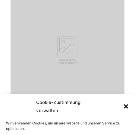
Cookie-Zustimmung
verwalten
←
Vorheriger Beitrag
Nächster Beitrag
→
Wir verwenden Cookies, um unsere Website und unseren Service zu
optimieren.