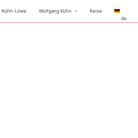
h Kühn-Löwe
Wolfgang Kühn
Reise
de