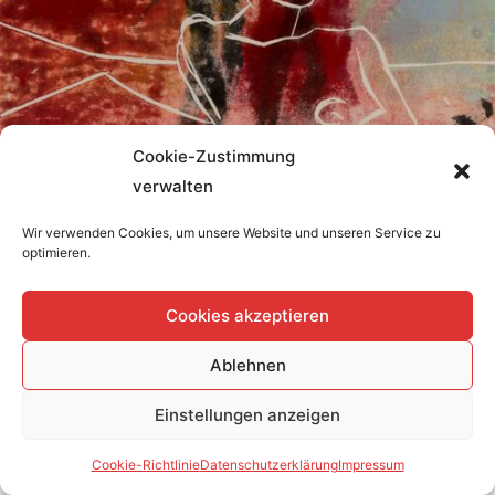
Cookie-Zustimmung
verwalten
Wir verwenden Cookies, um unsere Website und unseren Service zu
optimieren.
Cookies akzeptieren
Ablehnen
Einstellungen anzeigen
Ohakune-026, Woodcut / Monotype Oil on Paper, 30x30
Cookie-Richtlinie
Datenschutzerklärung
Impressum