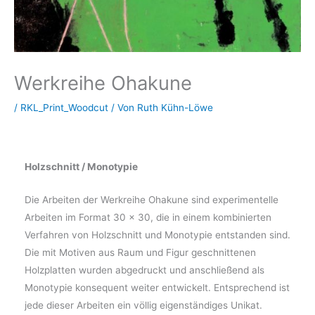
Werkreihe Ohakune
/
RKL_Print_Woodcut
/ Von
Ruth Kühn-Löwe
Holzschnitt / Monotypie
Die Arbeiten der Werkreihe Ohakune sind experimentelle
Arbeiten im Format 30 x 30, die in einem kombinierten
Verfahren von Holzschnitt und Monotypie entstanden sind.
Die mit Motiven aus Raum und Figur geschnittenen
Holzplatten wurden abgedruckt und anschließend als
Monotypie konsequent weiter entwickelt. Entsprechend ist
jede dieser Arbeiten ein völlig eigenständiges Unikat.