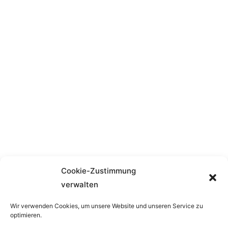
Prozesse
Cookie-Zustimmung
verwalten
←
Vorheriger Beitrag
Nächster Beitrag
→
Wir verwenden Cookies, um unsere Website und unseren Service zu
optimieren.