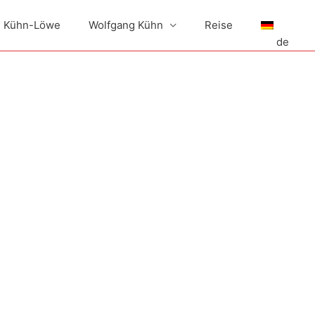
h Kühn-Löwe
Wolfgang Kühn
Reise
de