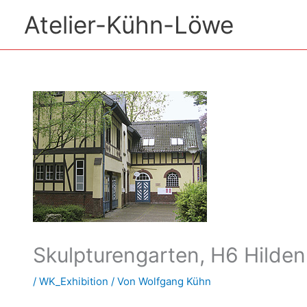
Zum
Atelier-Kühn-Löwe
Inhalt
springen
Skulpturengarten, H6 Hilde
/
WK_Exhibition
/ Von
Wolfgang Kühn