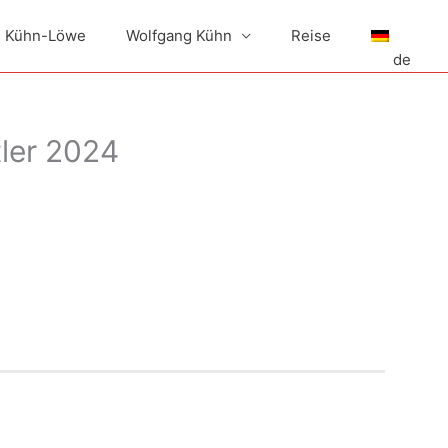
h Kühn-Löwe
Wolfgang Kühn
Reise
de
tler 2024