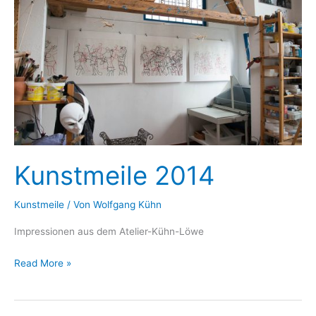
Kunstmeile 2014
Kunstmeile
/ Von
Wolfgang Kühn
Impressionen aus dem Atelier-Kühn-Löwe
Kunstmeile
Read More »
2014