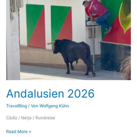
Andalusien 2026
TravelBlog
/ Von
Wolfgang Kühn
Cádiz / Nerja / Rundreise
Andalusien
Read More »