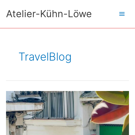
Zum
Atelier-Kühn-Löwe
Hau
Inhalt
springen
TravelBlog