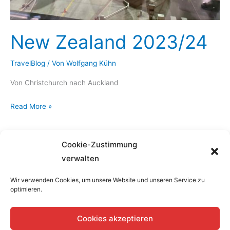
New Zealand 2023/24
TravelBlog
/ Von
Wolfgang Kühn
Von Christchurch nach Auckland
New
Read More »
Zealand
2023/24
Cookie-Zustimmung
verwalten
Wir verwenden Cookies, um unsere Website und unseren Service zu
optimieren.
Home
Cookies akzeptieren
Datenschutzerklärung