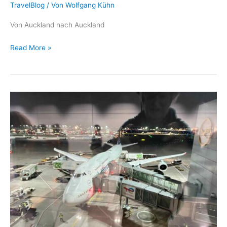
TravelBlog
/ Von
Wolfgang Kühn
Von Auckland nach Auckland
New
Read More »
Zealand
2024/25