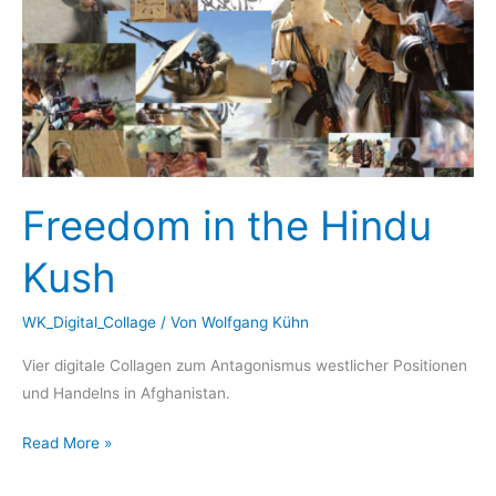
Freedom in the Hindu
Kush
WK_Digital_Collage
/ Von
Wolfgang Kühn
Vier digitale Collagen zum Antagonismus westlicher Positionen
und Handelns in Afghanistan.
Freedom
Read More »
in