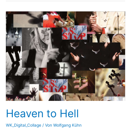
the
Hindu
Kush
Heaven to Hell
WK_Digital_Collage
/ Von
Wolfgang Kühn