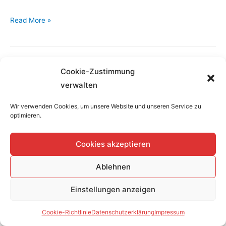
In
Read More »
Progress
Cookie-Zustimmung
verwalten
Wir verwenden Cookies, um unsere Website und unseren Service zu
optimieren.
Home
Datenschutzerklärung
Cookies akzeptieren
Impressum
Cookie-Richtlinie (EU)
Ablehnen
de
Einstellungen anzeigen
Copyright © 2026
Atelier-Kühn-Löwe
Cookie-Richtlinie
Datenschutzerklärung
Impressum