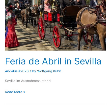
Feria de Abril in Sevilla
Andalusia2026
/ By
Wolfgang Kühn
Sevilla im Ausnahmezustand
Feria
Read More »
de
Abril
in