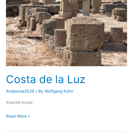
Costa de la Luz
Andalusia2026
/ By
Wolfgang Kühn
Atlantik-Küste
Costa
Read More »
de
la