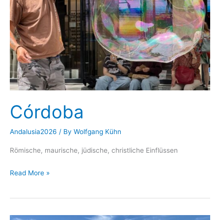
Córdoba
Andalusia2026
/ By
Wolfgang Kühn
Römische, maurische, jüdische, christliche Einflüssen
Córdoba
Read More »