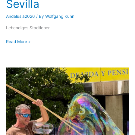
Sevilla
Andalusia2026
/ By
Wolfgang Kühn
Lebendiges Stadtleben
Sevilla
Read More »