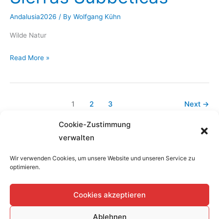
Andalusia2026
/ By
Wolfgang Kühn
Wilde Natur
Sierras
Read More »
Subbéticas
1
2
3
Next
→
Cookie-Zustimmung
verwalten
Wir verwenden Cookies, um unsere Website und unseren Service zu
optimieren.
Home
Cookies akzeptieren
Datenschutzerklärung
Impressum
Ablehnen