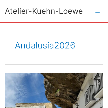
Skip
Atelier-Kuehn-Loewe
Main
to
content
Men
Andalusia2026